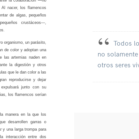
ante la colaboración —no
 Al nacer, los flamencos
ntar de algas, pequeños
 pequeños crustáceos—,
os.
Todos lo
ro organismo, un parásito,
an de color y adoptan una
no solamente 
ue las artemias naden en
otros seres v
nte la digestión y otros
las que le dan color a las
ran reproducirse y dejar
 expulsará junto con su
ias, los flamencos serían
la manera en la que los
ue desarrollen garras o
r y una larga trompa para
la interacción entre dos