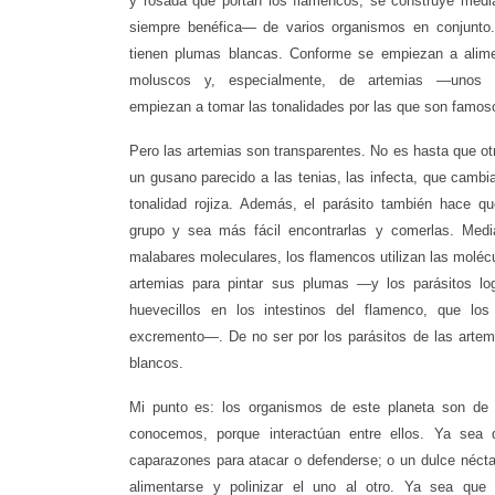
y rosada que portan los flamencos, se construye medi
siempre benéfica— de varios organismos en conjunto.
tienen plumas blancas. Conforme se empiezan a alime
moluscos y, especialmente, de artemias ​​—unos
empiezan a tomar las tonalidades por las que son famos
Pero las artemias son transparentes. No es hasta que ot
un gusano parecido a las tenias, las infecta, que cambi
tonalidad rojiza. Además, el parásito también hace q
grupo y sea más fácil encontrarlas y comerlas. Media
malabares moleculares, los flamencos utilizan las molécu
artemias para pintar sus plumas —y los parásitos log
huevecillos en los intestinos del flamenco, que los
excremento—. De no ser por los parásitos de las artem
blancos.
Mi punto es: los organismos de este planeta son de 
conocemos, porque interactúan entre ellos. Ya sea q
caparazones para atacar o defenderse; o un dulce nécta
alimentarse y polinizar el uno al otro. Ya sea que 