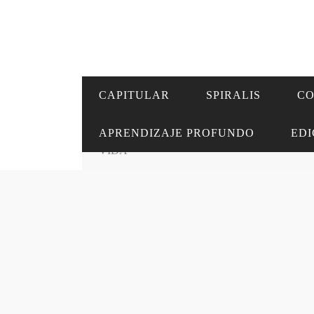
CAPITULAR
SPIRALIS
C
APRENDIZAJE PROFUNDO
EDI
Home
›
COLUMNAS
›
POLILLAS ES
VIDA