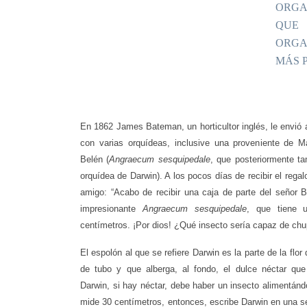
ORGA
QUE 
ORGA
MÁS P
E
n 1862 James Bateman, un horticultor inglés, le envió 
con varias orquídeas, inclusive una proveniente de Ma
Belén (
Angraecum sesquipedale
, que posteriormente t
orquídea de Darwin). A los pocos días de recibir el regal
amigo: “Acabo de recibir una caja de parte del señor 
impresionante
Angraecum sesquipedale
, que tiene 
centímetros. ¡Por dios! ¿Qué insecto sería capaz de chu
El espolón al que se refiere Darwin es la parte de la flo
de tubo y que alberga, al fondo, el dulce néctar que
Darwin, si hay néctar, debe haber un insecto alimentánd
mide 30 centímetros, entonces, escribe Darwin en una s