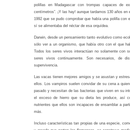
polillas en Madagascar con trompas capaces de ex
centímetros”. ¡Y las hay! aunque tardamos 130 años en e
1992 que se pudo comprobar que había una polilla con e
sí se alimentaba del néctar de esa orquídea.
Darwin, desde un pensamiento tanto evolutivo como ecoló
sólo ver a un organismo, que había otro con el que hab
Todos los seres vivos interactúan no solamente con su
seres vivos continuamente. Son necesarios, de di
supervivencia.
Las vacas tienen mejores amigos y se asustan y estres
ellos. Los vampiros suelen convidar de su cena a quie
pasado y necesitan de las bacterias que viven en su int
el exceso de hierro que su dieta les produce, así c
nutrientes que ellos son incapaces de ensamblar a parti
más.
Incluso características tan propias de una especie, como