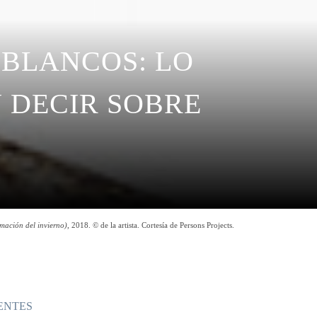
 BLANCOS: LO
 DECIR SOBRE
mación del invierno)
, 2018. © de la artista. Cortesía de Persons Projects.
ENTES