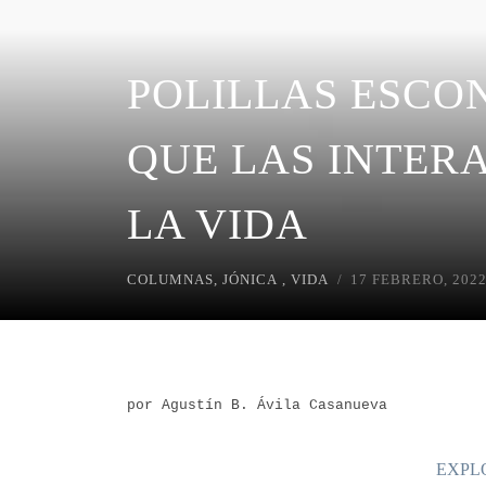
POLILLAS ESCO
QUE LAS INTER
LA VIDA
COLUMNAS
,
JÓNICA
,
VIDA
17 FEBRERO, 202
por Agustín B. Ávila Casanueva
EXPL