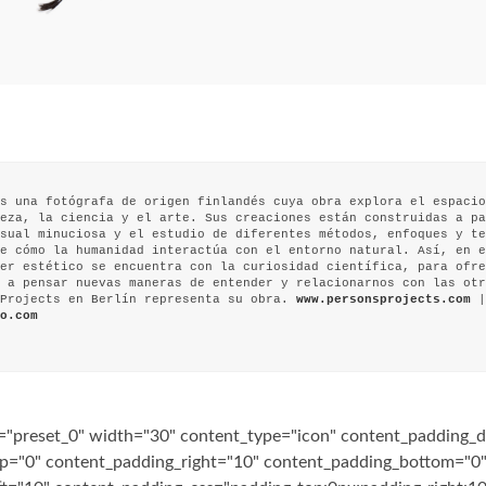
s una fotógrafa de origen finlandés cuya obra explora el espacio
eza, la ciencia y el arte. Sus creaciones están construidas a pa
sual minuciosa y el estudio de diferentes métodos, enfoques y te
e cómo la humanidad interactúa con el entorno natural. Así, en e
er estético se encuentra con la curiosidad científica, para ofre
 a pensar nuevas maneras de entender y relacionarnos con las otr
 Projects en Berlín representa su obra.
www.personsprojects.com
|
o.com
="preset_0" width="30" content_type="icon" content_padding_d
p="0" content_padding_right="10" content_padding_bottom="0