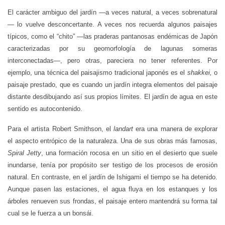
El carácter ambiguo del jardín
—
a veces natural, a veces sobrenatural
—
lo vuelve desconcertante. A veces nos recuerda algunos paisajes
típicos, como el “chito”
—
las praderas pantanosas endémicas de Japón
caracterizadas por su geomorfología de lagunas someras
interconectadas
—
, pero otras, pareciera no tener referentes. Por
ejemplo, una técnica del paisajismo tradicional japonés es el
shakkei,
o
paisaje prestado, que es cuando un jardín integra elementos del paisaje
distante desdibujando así sus propios límites. El jardín de agua en este
sentido es autocontenido.
Para el artista Robert Smithson, el
landart
era una manera de explorar
el aspecto entrópico de la naturaleza. Una de sus obras más famosas,
Spiral Jetty
, una formación rocosa en un sitio en el desierto que suele
inundarse, tenía por propósito ser testigo de los procesos de erosión
natural. En contraste, en el jardín de Ishigami el tiempo se ha detenido.
Aunque pasen las estaciones, el agua fluya en los estanques y los
árboles renueven sus frondas, el paisaje entero mantendrá su forma tal
cual se le fuerza a un bonsái.