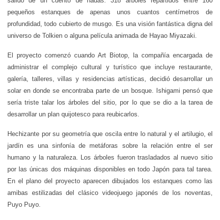
salido de un cuento de hadas. 318 árboles repartidos entre 160
pequeños estanques de apenas unos cuantos centímetros de
profundidad, todo cubierto de musgo. Es una visión fantástica digna del
universo de Tolkien o alguna película animada de Hayao Miyazaki.
El proyecto comenzó cuando Art Biotop, la compañía encargada de
administrar el complejo cultural y turístico que incluye restaurante,
galería, talleres, villas y residencias artísticas, decidió desarrollar un
solar en donde se encontraba parte de un bosque. Ishigami pensó que
sería triste talar los árboles del sitio, por lo que se dio a la tarea de
desarrollar un plan quijotesco para reubicarlos.
Hechizante por su geometría que oscila entre lo natural y el artilugio, el
jardín es una sinfonía de metáforas sobre la relación entre el ser
humano y la naturaleza. Los árboles fueron trasladados al nuevo sitio
por las únicas dos máquinas disponibles en todo Japón para tal tarea.
En el plano del proyecto aparecen dibujados los estanques como las
amibas estilizadas del clásico videojuego japonés de los noventas,
Puyo Puyo.