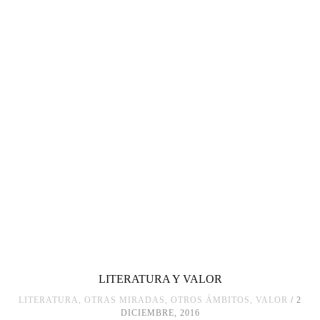
LITERATURA Y VALOR
LITERATURA
,
OTRAS MIRADAS, OTROS ÁMBITOS
,
VALOR
2
DICIEMBRE, 2016