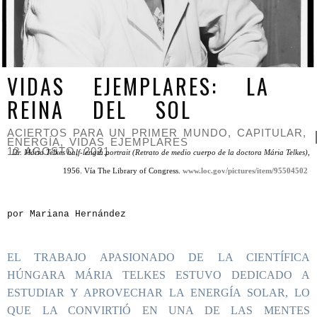
VIDAS EJEMPLARES: LA
REINA DEL SOL
ACIERTOS PARA UN PRIMER MUNDO
,
CAPITULAR
,
ENERGÍA
,
VIDAS EJEMPLARES
12 AGOSTO, 2021
Dr. Mária Telkes half-length portrait (Retrato de medio cuerpo de la doctora Mária Telkes)
,
1956. Vía The Library of Congress.
www.loc.gov/pictures/item/95504502
por Mariana Hernández
EL TRABAJO APASIONADO DE LA CIENTÍFICA
HÚNGARA MÁRIA TELKES ESTUVO DEDICADO A
ESTUDIAR Y APROVECHAR LA ENERGÍA SOLAR, LO
QUE LA CONVIRTIÓ EN UNA DE LAS MENTES