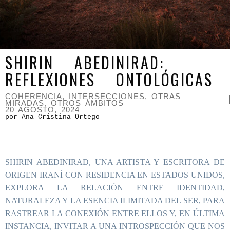
SHIRIN ABEDINIRAD:
REFLEXIONES ONTOLÓGICAS
COHERENCIA
,
INTERSECCIONES
,
OTRAS
MIRADAS, OTROS ÁMBITOS
20 AGOSTO, 2024
por Ana Cristina Ortego
SHIRIN ABEDINIRAD, UNA ARTISTA Y ESCRITORA DE
ORIGEN IRANÍ CON RESIDENCIA EN ESTADOS UNIDOS,
EXPLORA LA RELACIÓN ENTRE IDENTIDAD,
NATURALEZA Y LA ESENCIA ILIMITADA DEL SER, PARA
RASTREAR LA CONEXIÓN ENTRE ELLOS Y, EN ÚLTIMA
INSTANCIA, INVITAR A UNA INTROSPECCIÓN QUE NOS