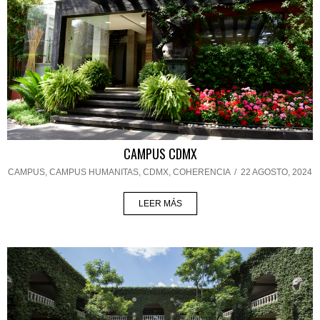
CAMPUS CDMX
CAMPUS
,
CAMPUS HUMANITAS
,
CDMX
,
COHERENCIA
/
22 AGOSTO, 2024
LEER MÁS