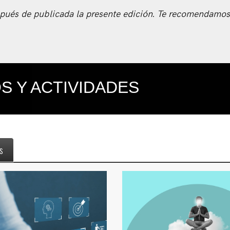
espués de publicada la presente edición. Te recomendamos
S Y ACTIVIDADES
s
informativa: Mi proceso de
Feria de la salud men
titulación
14 de agosto 
5 de agosto / 19:00 hrs.