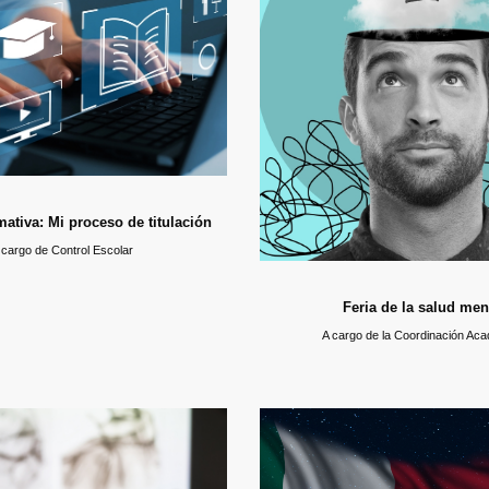
Durante esta semana y con ayuda d
a sesión explicaremos cada uno de los
de Psicología, guiaremos a los alum
e deben cumplir los alumnos próximos a
organice una feria de la salud mental 
También se les informará acerca de los
cafetería, con información breve, diná
requisitos para la ceremonia de egreso.
juegos sobre los problemas de sa
comunes, cómo identificarlos, qu
mativa: Mi proceso de titulación
 cargo de Control Escolar
Feria de la salud men
A cargo de la Coordinación Ac
esión de inducción
Fiestas patrias