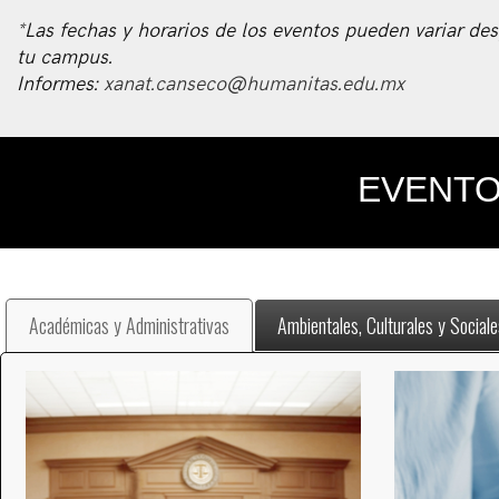
*Las fechas y horarios de los eventos pueden variar d
tu campus.
Informes:
xanat.canseco@humanitas.edu.mx
EVENTO
Académicas y Administrativas
Ambientales, Culturales y Sociale
Simulacros de juicios
Sesión 
El pasado 22 de julio se llevó a cabo la semana de