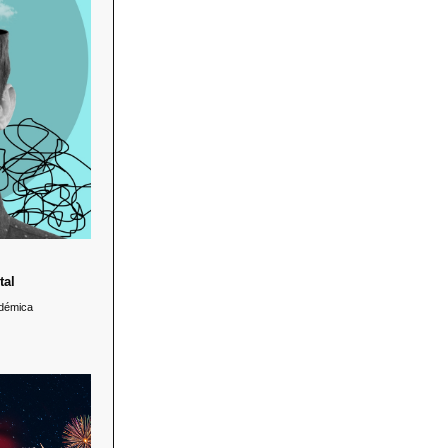
e los docentes
nos para que se
en el área de la
micas e incluso
lud mental más
é hacer y cómo
prevenirlos.
tal
adémica