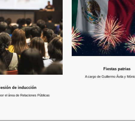
de julio se llevó a cabo la plática de
12 de septiembre / 12:30
los alumnos de nuevo ingreso para el
Con motivo de las fiestas patrias y e
, con la finalidad de que conozcan el
las actividades llevadas a cabo este d
anitas, las diferentes áreas de la
la comunidad estudiantil, se repartirán 
 así como a los miembros del equipo
e les acompañarán en su preparación
profesional.
Fiestas patrias
A cargo de Guillermo Ávila y Mó
esión de inducción
por el área de Relaciones Públicas