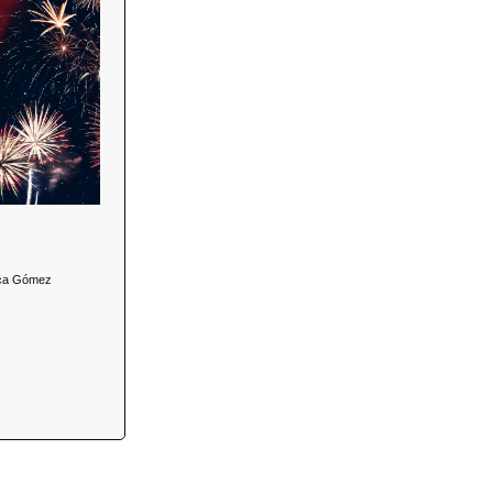
 hrs.
n conjunto con
ía por parte de
dulces típicos.
nica Gómez