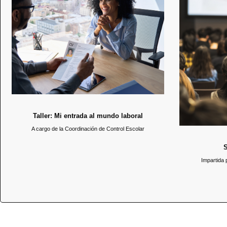
Taller: Mi entrada al mundo laboral
El pasado 4 
4 de septiembre / 17:00 hrs.
bienvenida a 
ciclo 2025-1
En este taller conoceremos la guía para registrar el
código Hum
CV en la Bolsa de Trabajo Humanitas y OCC.
Universidad,
Humanitas qu
Taller: Mi entrada al mundo laboral
A cargo de la Coordinación de Control Escolar
S
Impartida 