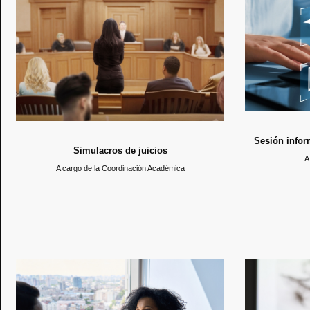
juicios, con motivo del Día del abogado. Se realizaron
En est
simulaciones de juicios atendiendo casos de
requisitos qu
relevancia social, en donde el profesor fungió de juez
egresar. 
y los estudiantes de distintos grupos representaron la
parte defensora y la acusatoria.
Sesión infor
Simulacros de juicios
A
A cargo de la Coordinación Académica
S