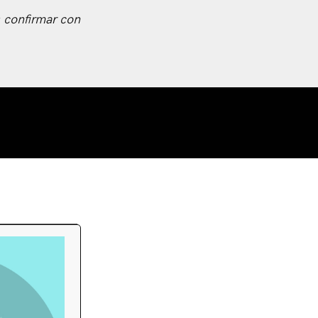
 confirmar con
tal
/ 10:00 hrs.