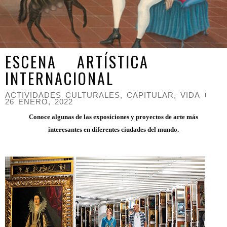
ESCENA ARTÍSTICA
INTERNACIONAL
ACTIVIDADES CULTURALES
,
CAPITULAR
,
VIDA
26 ENERO, 2022
Conoce algunas de las exposiciones y proyectos de arte más
interesantes en diferentes ciudades del mundo.