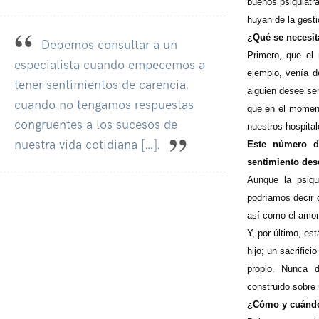
buenos psiquiatra
huyan de la gesti
¿Qué se necesita
Debemos consultar a un
Primero, que el 
especialista cuando empecemos a
ejemplo, venía d
tener sentimientos de carencia,
alguien desee ser
cuando no tengamos respuestas
que en el moment
congruentes a los sucesos de
nuestros hospital
nuestra vida cotidiana […].
Este número de
sentimiento desd
Aunque la psiqu
podríamos decir q
así como el amor 
Y, por último, es
hijo; un sacrific
propio. Nunca 
construido sobre
¿Cómo y cuándo