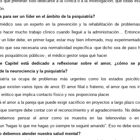
s que prefieran sólo dedicarse a la clínica o a la investigación; que todas es
ón.
 para ser un líder en el ámbito de la psiquiatría?
médico sea un experto en la prevención y la rehabilitación de problema
e hacer mucho trabajo clínico cuando llegué a la administración… Entonc
 un líder debe, en primer lugar, estar muy bien informado, muy experimentad
o que sea necesaria una normatividad específica -que dicho sea de paso 
es psiquiátricos públicos-, el médico gestor sepa qué hacer.
 Capitel está dedicado a reflexionar sobre el amor, ¿cómo se pu
e la neurociencia y la psiquiatría?
iatría se ocupa de problemas más urgentes como los estados psicótic
ue existen varios tipos de amor. El amor filial o fraterno, el amor que nos 
erótico que implica contacto físico y nos proporciona placer.
tá el amor a la pareja que puede exigir sacrificio en proyectos a largo plazo c
io que siempre debe contar con el reconocimiento y el agradecimiento. No deb
debemos pensar el amor como se muestra en las telenovelas o en 
 un “hagas lo que me hagas yo siempre te seguiré amando”. Eso no debe exist
 debemos atender nuestra salud mental?