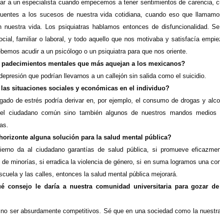
r a un especialista cuando empecemos a tener sentimientos de carencia,
uentes a los sucesos de nuestra vida cotidiana, cuando eso que llamamo
n nuestra vida. Los psiquiatras hablamos entonces de disfuncionalidad. Se
ocial, familiar o laboral, y todo aquello que nos motivaba y satisfacía emp
bemos acudir a un psicólogo o un psiquiatra para que nos oriente.
 padecimientos mentales que más aquejan a los mexicanos?
depresión que podrían llevarnos a un callejón sin salida como el suicidio.
las situaciones sociales y económicas en el individuo?
gado de estrés podría derivar en, por ejemplo, el consumo de drogas y alco
 el ciudadano común sino también algunos de nuestros mandos medios 
as.
 horizonte alguna solución para la salud mental pública?
ierno da al ciudadano garantías de salud pública, si promueve eficazment
l de minorías, si erradica la violencia de género, si en suma logramos una c
 escuela y las calles, entonces la salud mental pública mejorará.
ué consejo le daría a nuestra comunidad universitaria para gozar d
no ser absurdamente competitivos. Sé que en una sociedad como la nuestra es