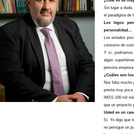
¿Cuál es su ma
Sin lugar a duda,
el paradigma de la
Los legos pen
personalidad…
Los estados psic
consumo de susta
Y sí, podríamos 
algún superhéroe
persona empieza a
¿Cuáles son los
Nos falta mucho 
presta muy poca 
IMSS 100 mil méd
que un proyecto p
Usted es un caso
Sí. Yo digo que t
no persigue un p