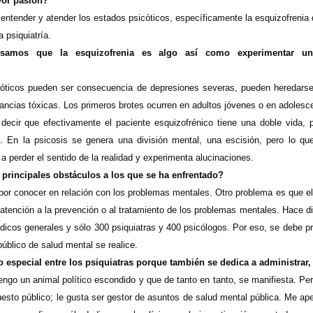
yor pasión?
 entender y atender los estados psicóticos, específicamente la esquizofrenia
 psiquiatría.
samos que la esquizofrenia es algo así como experimentar un
óticos pueden ser consecuencia de depresiones severas, pueden heredarse
ncias tóxicas. Los primeros brotes ocurren en adultos jóvenes o en adolesce
decir que efectivamente el paciente esquizofrénico tiene una doble vida,
. En la psicosis se genera una división mental, una escisión, pero lo q
 perder el sentido de la realidad y experimenta alucinaciones.
 principales obstáculos a los que se ha enfrentado?
por conocer en relación con los problemas mentales. Otro problema es que el
atención a la prevención o al tratamiento de los problemas mentales. Hace d
icos generales y sólo 300 psiquiatras y 400 psicólogos. Por eso, se debe p
úblico de salud mental se realice.
 especial entre los psiquiatras porque también se dedica a administrar
engo un animal político escondido y que de tanto en tanto, se manifiesta. Per
uesto público; le gusta ser gestor de asuntos de salud mental pública. Me a