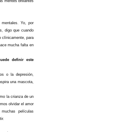
as mentes brillantes
s mentales. Yo, por
es, digo que cuando
o clínicamente, para
hace mucha falta en
ede definir este
os o la depresión,
inspira una mascota,
omo la crianza de un
emos olvidar el amor
muchas películas
ir.