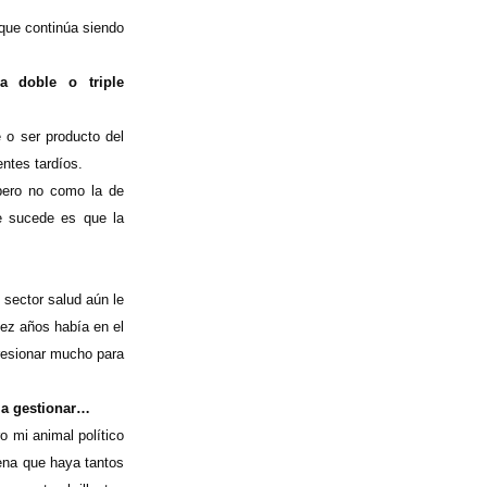
 que continúa siendo
a doble o triple
 o ser producto del
ntes tardíos.
 pero no como la de
ue sucede es que la
 sector salud aún le
iez años había en el
resionar mucho para
, a gestionar…
o mi animal político
pena que haya tantos