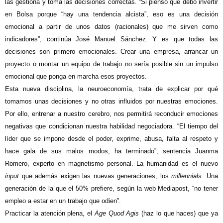
las gestiona y toma las decisiones correctas. “Si pienso que debo invertir
en Bolsa porque “hay una tendencia alcista”, eso es una decisión
emocional a partir de unos datos (racionales) que me sirven como
indicadores”, continúa José Manuel Sánchez. Y es que todas las
decisiones son primero emocionales. Crear una empresa, arrancar un
proyecto o montar un equipo de trabajo no sería posible sin un impulso
emocional que ponga en marcha esos proyectos.
Esta nueva disciplina, la neuroeconomía, trata de explicar por qué
tomamos unas decisiones y no otras influidos por nuestras emociones.
Por ello, entrenar a nuestro cerebro, nos permitirá reconducir emociones
negativas que condicionan nuestra habilidad negociadora. “El tiempo del
líder que se impone desde el poder, exprime, abusa, falta al respeto y
hace gala de sus malos modos, ha terminado”, sentencia Juanma
Romero, experto en magnetismo personal. La humanidad es el nuevo
input
que además exigen las nuevas generaciones, los
millennials
. Una
generación de la que el 50% prefiere, según la web Mediapost, “no tener
empleo a estar en un trabajo que odien”.
Practicar la atención plena, el
Age Quod Agis
(haz lo que haces) que ya