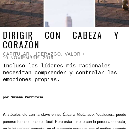
DIRIGIR CON CABEZA Y
CORAZÓN
CAPITULAR
,
LIDERAZGO
,
VALOR
10 NOVIEMBRE, 2016
Incluso los líderes más racionales
necesitan comprender y controlar las
emociones propias.
por
Susana Carrizosa
A
ristóteles dio con la clave en su
Ética a Nicómaco
: “cualquiera puede
ponerse furioso…
eso es fácil. Pero estar furioso con la persona correcta,
en la intensidad correcta, en el momento correcto, por el motivo correcto