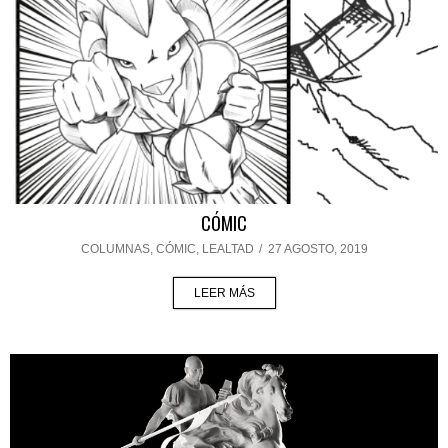
CÓMIC
COLUMNAS
,
CÓMIC
,
LEALTAD
/
27 AGOSTO, 2019
LEER MÁS