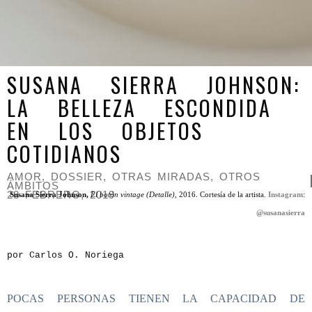
SUSANA SIERRA JOHNSON:
LA BELLEZA ESCONDIDA
EN LOS OBJETOS
COTIDIANOS
AMOR
,
DOSSIER
,
OTRAS MIRADAS, OTROS
ÁMBITOS
28 FEBRERO, 2019
Susana Sierra Johnson,
El botón vintage (Detalle),
2016. Cortesía de la artista.
Instagram
:
@susanasierra
por Carlos O. Noriega
POCAS PERSONAS TIENEN LA CAPACIDAD DE