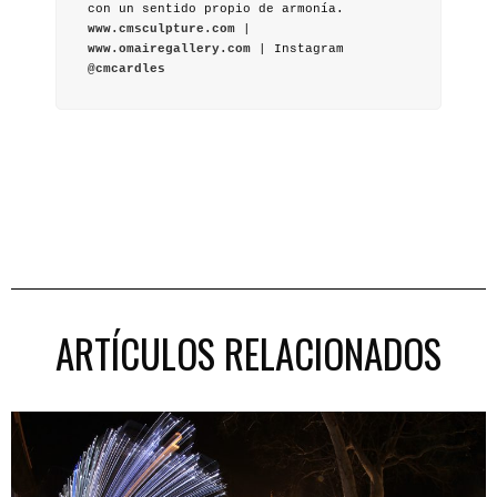
con un sentido propio de armonía.
www.cmsculpture.com
|
www.omairegallery.com
| Instagram
@cmcardles
ARTÍCULOS RELACIONADOS