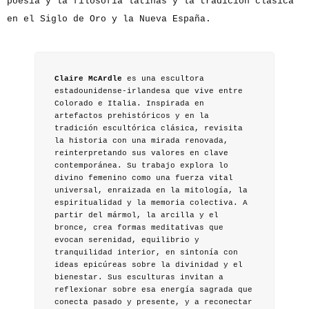
poesía y la filosofía latinas y la tradición clásica
en el Siglo de Oro y la Nueva España.
Claire McArdle
es una escultora
estadounidense-irlandesa que vive entre
Colorado e Italia. Inspirada en
artefactos prehistóricos y en la
tradición escultórica clásica, revisita
la historia con una mirada renovada,
reinterpretando sus valores en clave
contemporánea. Su trabajo explora lo
divino femenino como una fuerza vital
universal, enraizada en la mitología, la
espiritualidad y la memoria colectiva. A
partir del mármol, la arcilla y el
bronce, crea formas meditativas que
evocan serenidad, equilibrio y
tranquilidad interior, en sintonía con
ideas epicúreas sobre la divinidad y el
bienestar. Sus esculturas invitan a
reflexionar sobre esa energía sagrada que
conecta pasado y presente, y a reconectar