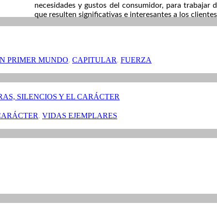
necesidades y gustos del consumidor, para trabajar d
que resulten significativas e interesantes a los clientes
UN PRIMER MUNDO
,
CAPITULAR
,
FUERZA
AS, SILENCIOS Y EL CARÁCTER
CARÁCTER
,
VIDAS EJEMPLARES