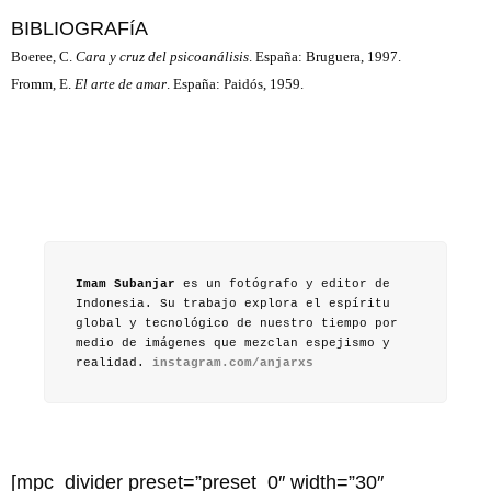
BIBLIOGRAFíA
Boeree, C.
Cara y cruz del psicoanálisis
. España: Bruguera, 1997.
Fromm, E.
El arte de amar
. España: Paidós, 1959.
Imam Subanjar
es un fotógrafo y editor de
Indonesia. Su trabajo explora el espíritu
global y tecnológico de nuestro tiempo por
medio de imágenes que mezclan espejismo y
realidad.
instagram.com/anjarxs
[mpc_divider preset=”preset_0″ width=”30″