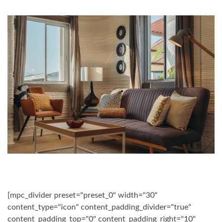
[mpc_divider preset="preset_0" width="30"
content_type="icon" content_padding_divider="true"
content_padding_top="0" content_padding_right="10"