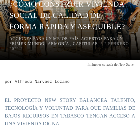
¿CÓMO CONSTRUIR VIVIENDA
SOCIAL DE CALIDAD DE
FORMA RÁPIDA Y ASEQUIBLE?
ACCIONES PARA UN MEJOR PAÍS
,
ACIERTOS PARA UN
PRIMER MUNDO
,
ARMONÍA
,
CAPITULAR
2 FEBRERO,
2021
Imágenes cortesía de New Story.
por Alfredo Narváez Lozano
EL PROYECTO NEW STORY BALANCEA TALENTO,
TECNOLOGÍA Y VOLUNTAD PARA QUE FAMILIAS DE
BAJOS RECURSOS EN TABASCO TENGAN ACCESO A
UNA VIVIENDA DIGNA.