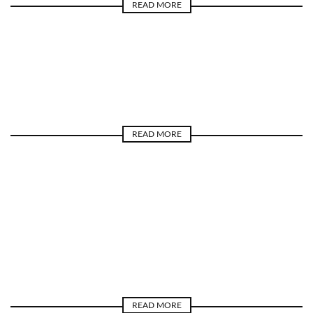
READ MORE
DERECHO
SPIRALIS
TIEMPO
READ MORE
CAPITULAR
ENTREVISTA
TIEMPO
READ MORE