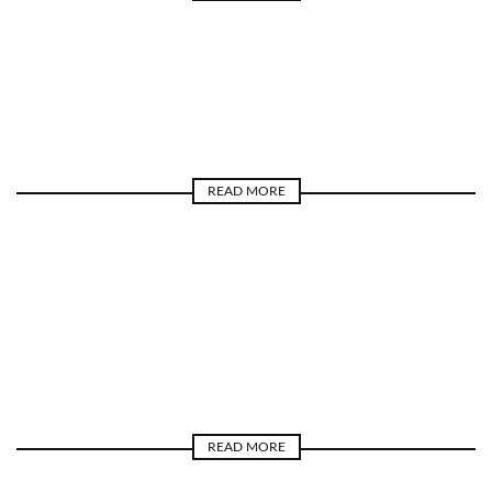
CAPITULAR
LIDERAZGO
TIEMPO
READ MORE
CAPITULAR
MOSAICO DE FINANZAS Y NOTICIAS DE
ACTUALIDAD
TIEMPO
READ MORE