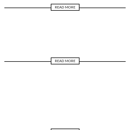
READ MORE
CIENCIA Y SALUD
MENTE
TIEMPO
READ MORE
CIENCIA Y SALUD
CUERPO
TIEMPO