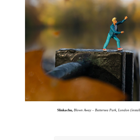
Slinkachu,
Blown Away – Battersea Park, London (installa