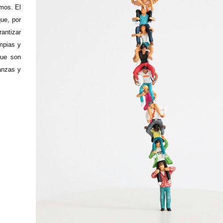
umos. El
ue, por
rantizar
impias y
que son
anzas y