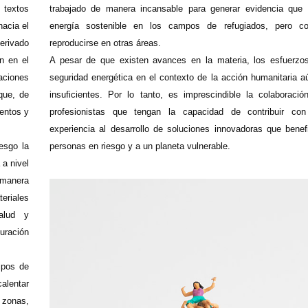
 textos
trabajado de manera incansable para generar evidencia que
hacia el
energía sostenible en los campos de refugiados, pero co
derivado
reproducirse en otras áreas.
n en el
A pesar de que existen avances en la materia, los esfuerzos
aciones
seguridad energética en el contexto de la acción humanitaria a
que, de
insuficientes. Por lo tanto, es imprescindible la colaboraci
entos y
profesionistas que tengan la capacidad de contribuir co
experiencia al desarrollo de soluciones innovadoras que benef
esgo la
personas en riesgo y a un planeta vulnerable.
 a nivel
 manera
eriales
salud y
turación
ipos de
alentar
 zonas,