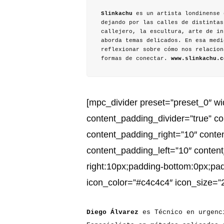
Slinkachu
es un artista londinense 
dejando por las calles de distintas
callejero, la escultura, arte de in
aborda temas delicados. En esa medi
reflexionar sobre cómo nos relacion
formas de conectar.
www.slinkachu.c
[mpc_divider preset=”preset_0″ wi
content_padding_divider=”true” c
content_padding_right=”10″ cont
content_padding_left=”10″ conten
right:10px;padding-bottom:0px;padd
icon_color=”#c4c4c4″ icon_size=”2
Diego Álvarez
es Técnico en urgenci