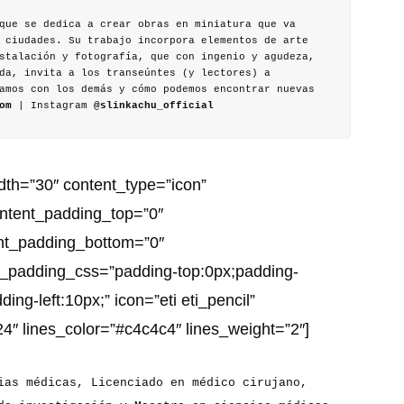
que se dedica a crear obras en miniatura que va
 ciudades. Su trabajo incorpora elementos de arte
stalación y fotografía, que con ingenio y agudeza,
da, invita a los transeúntes (y lectores) a
amos con los demás y cómo podemos encontrar nuevas
om
| Instagram
@slinkachu_official
dth=”30″ content_type=”icon”
ontent_padding_top=”0″
ent_padding_bottom=”0″
t_padding_css=”padding-top:0px;padding-
ing-left:10px;” icon=”eti eti_pencil”
4″ lines_color=”#c4c4c4″ lines_weight=”2″]
as médicas, Licenciado en médico cirujano,