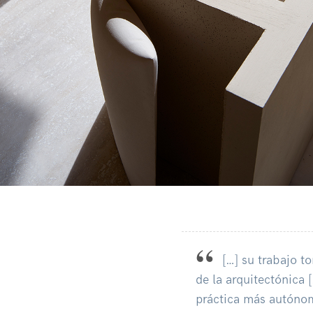
[…] su trabajo t
de la arquitectónica 
práctica más autónom