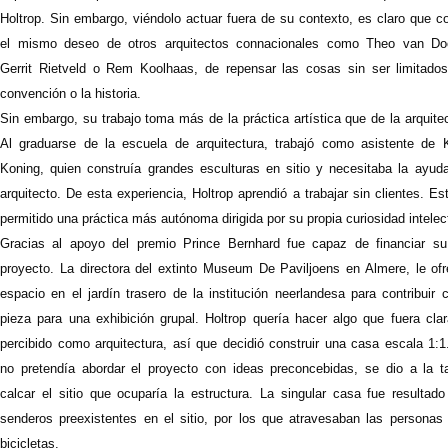
Holtrop. Sin embargo, viéndolo actuar fuera de su contexto, es claro que c
el mismo deseo de otros arquitectos connacionales como Theo van Do
Gerrit Rietveld o Rem Koolhaas, de repensar las cosas sin ser limitados
convención o la historia.
Sin embargo, su trabajo toma más de la práctica artística que de la arquite
Al graduarse de la escuela de arquitectura, trabajó como asistente de K
Koning, quien construía grandes esculturas en sitio y necesitaba la ayud
arquitecto. De esta experiencia, Holtrop aprendió a trabajar sin clientes. Es
permitido una práctica más autónoma dirigida por su propia curiosidad intelec
Gracias al apoyo del premio Prince Bernhard fue capaz de financiar su
proyecto. La directora del extinto Museum De Paviljoens en Almere, le ofr
espacio en el jardín trasero de la institución neerlandesa para contribuir
pieza para una exhibición grupal. Holtrop quería hacer algo que fuera cla
percibido como arquitectura, así que decidió construir una casa escala 1:
no pretendía abordar el proyecto con ideas preconcebidas, se dio a la t
calcar el sitio que ocuparía la estructura. La singular casa fue resultado
senderos preexistentes en el sitio, por los que atravesaban las personas
bicicletas.