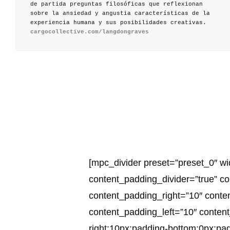
de partida preguntas filosóficas que reflexionan
sobre la ansiedad y angustia características de la
experiencia humana y sus posibilidades creativas.
cargocollective.com/langdongraves
[mpc_divider preset=”preset_0″ wi
content_padding_divider=”true” c
content_padding_right=”10″ cont
content_padding_left=”10″ conten
right:10px;padding-bottom:0px;padd