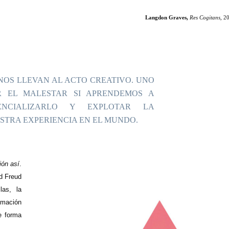
Langdon Graves,
Res Cogitans,
201
NOS LLEVAN AL ACTO CREATIVO. UNO
R EL MALESTAR SI APRENDEMOS A
ENCIALIZARLO Y EXPLOTAR LA
STRA EXPERIENCIA EN EL MUNDO.
ión así
.
d Freud
las, la
imación
e forma