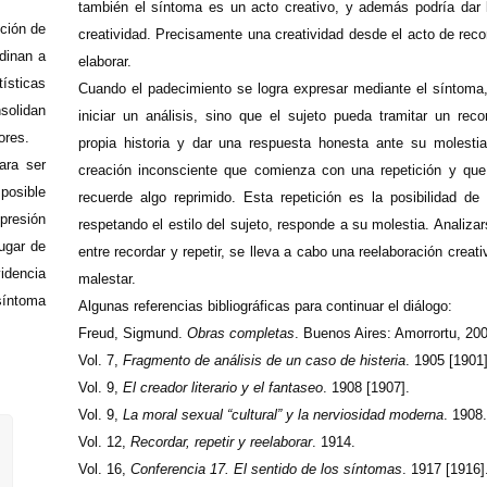
también el síntoma es un acto creativo, y además podría dar l
oción de
creatividad. Precisamente una creatividad desde el acto de record
rdinan a
elaborar.
ísticas
Cuando el padecimiento se logra expresar mediante el síntoma,
solidan
iniciar un análisis, sino que el sujeto pueda tramitar un rec
ores.
propia historia y dar una respuesta honesta ante su molesti
ara ser
creación inconsciente que comienza con una repetición y que
posible
recuerde algo reprimido. Esta repetición es la posibilidad de
presión
respetando el estilo del sujeto, responde a su molestia. Analiza
lugar de
entre recordar y repetir, se lleva a cabo una reelaboración creat
videncia
malestar.
 síntoma
Algunas referencias bibliográficas para continuar el diálogo:
Freud, Sigmund.
Obras completas
. Buenos Aires: Amorrortu, 20
Vol. 7,
Fragmento de análisis de un caso de histeria
. 1905 [1901]
Vol. 9,
El creador literario y el fantaseo
. 1908 [1907].
Vol. 9,
La moral sexual “cultural” y la nerviosidad moderna
. 1908.
Vol. 12,
Recordar, repetir y reelaborar
. 1914.
Vol. 16,
Conferencia 17. El sentido de los síntomas
. 1917 [1916]