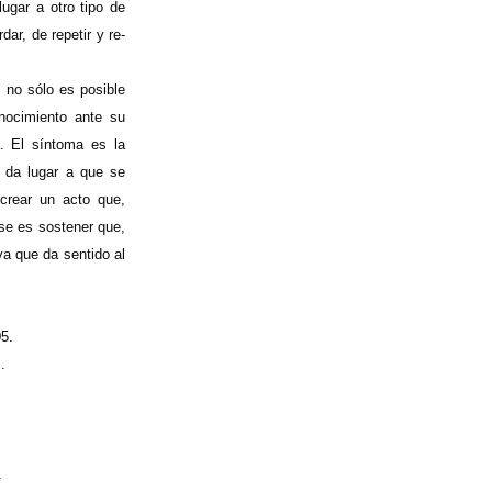
ugar a otro tipo de
ar, de repetir y re-
 no sólo es posible
onocimiento ante su
a. El síntoma es la
 da lugar a que se
 crear un acto que,
rse es sostener que,
iva que da sentido al
05.
.
.