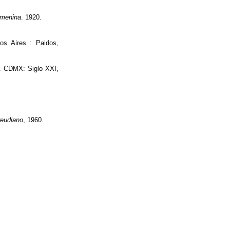
emenina
. 1920.
os Aires : Paidos,
. CDMX: Siglo XXI,
reudiano
, 1960.