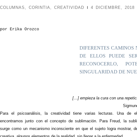
COLUMNAS
,
CORINTIA
,
CREATIVIDAD
4 DICIEMBRE, 2018
por Erika Orozco
DIFERENTES CAMINOS 
DE ELLOS PUEDE SE
RECONOCERLO, POT
SINGULARIDAD DE NUE
[…] empieza la cura con una repetic
Sigmun
Para el psicoanálisis, la creatividad tiene varias lecturas. Una de el
encontramos junto con el concepto de sublimación. Para Freud, la subl
surge como un mecanismo inconsciente en que el sujeto logra mostrar, d
creativa, algunos elementos de la realidad, sin llegar a la enfermedad.