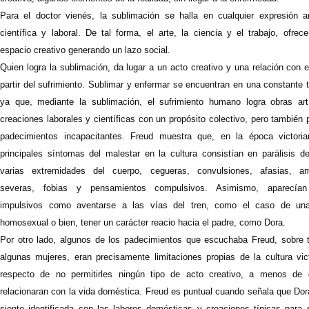
Para el doctor vienés, la sublimación se halla en cualquier expresión art
científica y laboral. De tal forma, el arte, la ciencia y el trabajo, ofrec
espacio creativo generando un lazo social.
Quien logra la sublimación, da lugar a un acto creativo y una relación con e
partir del sufrimiento. Sublimar y enfermar se encuentran en una constante 
ya que, mediante la sublimación, el sufrimiento humano logra obras artí
creaciones laborales y científicas con un propósito colectivo, pero también
padecimientos incapacitantes. Freud muestra que, en la época victoria
principales síntomas del malestar en la cultura consistían en parálisis d
varias extremidades del cuerpo, cegueras, convulsiones, afasias, a
severas, fobias y pensamientos compulsivos. Asimismo, aparecían
impulsivos como aventarse a las vías del tren, como el caso de un
homosexual o bien, tener un carácter reacio hacia el padre, como Dora.
Por otro lado, algunos de los padecimientos que escuchaba Freud, sobre 
algunas mujeres, eran precisamente limitaciones propias de la cultura vict
respecto de no permitirles ningún tipo de acto creativo, a menos de
relacionaran con la vida doméstica. Freud es puntual cuando señala que Dor
siente identificada con las labores domésticas y creaciones típicas para 