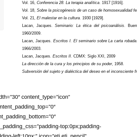
Vol. 16,
Conferencia 28. La terapia analítica
. 1917 [1916].
Vol. 18,
Sobre la psicogénesis de un caso de homosexualidad f
Vol. 21,
El malestar en la cultura.
1930 [1929].
Lacan
, Jacques.
Seminario: La ética del psicoanálisis
. Buen
1960/2009.
Lacan, Jacques.
Escritos I. El seminario sobre La carta robada
1966/2003.
Lacan, Jacques.
Escritos II
. CDMX: Siglo XXI, 2009
La dirección de la cura y los principios de su poder
, 1958.
Subversión del sujeto y dialéctica del deseo en el inconsciente f
dth=”30″ content_type=”icon”
ontent_padding_top=”0″
ent_padding_bottom=”0″
t_padding_css=”padding-top:0px;padding-
ing-left:10px;” icon=”eti eti_pencil”