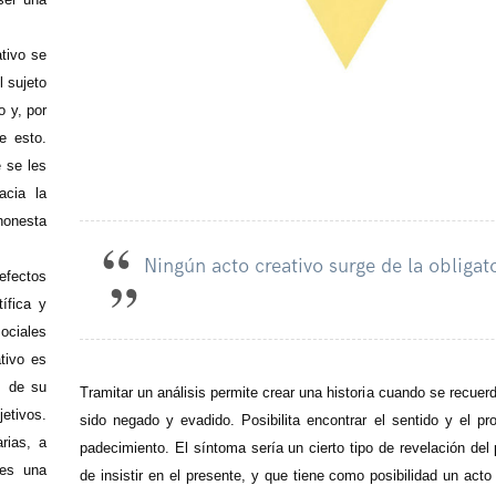
ativo se
 sujeto
o y, por
e esto.
 se les
cia la
 honesta
Ningún acto creativo surge de la obligato
 efectos
tífica y
sociales
tivo es
s de su
Tramitar un análisis permite crear una historia cuando se recuer
jetivos.
sido negado y evadido. Posibilita encontrar el sentido y el pr
rias, a
padecimiento. El síntoma sería un cierto tipo de revelación de
 es una
de insistir en el presente, y que tiene como posibilidad un acto 