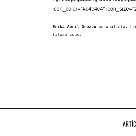
icon_color=”#c4c4c4″ icon_size=”2
Erika Abril Orozco
es analista, Lic
filosóficos.
ARTÍ