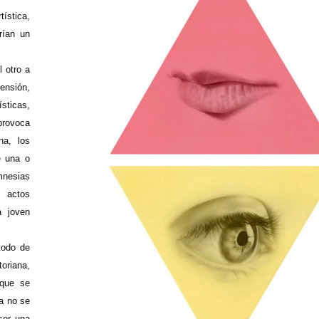
ística,
erían un
l otro a
tensión,
sticas,
 provoca
na, los
e una o
mnesias
 actos
a joven
todo de
oriana,
 que se
a no se
ser una