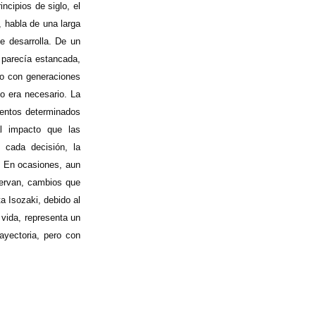
ncipios de siglo, el
r, habla de una larga
se desarrolla. De un
 parecía estancada,
oso con generaciones
o era necesario. La
mentos determinados
al impacto que las
 cada decisión, la
. En ocasiones, aun
servan, cambios que
 Isozaki, debido al
 vida, representa un
rayectoria, pero con