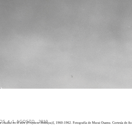
TOS
1 AGOSTO, 2019
La ciudad en el aire (Proyecto Shibuya)]
, 1960-1962. Fotografía de Murai Osamu. Cortesía de Ara