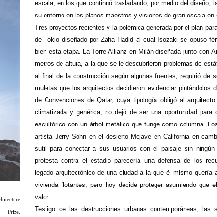
escala, en los que continuó trasladando, por medio del diseño, la
su entorno en los planes maestros y visiones de gran escala en e
Tres proyectos recientes y la polémica generada por el plan para
de Tokio diseñado por Zaha Hadid al cual Isozaki se opuso fé
bien esta etapa. La Torre Allianz en Milán diseñada junto con 
metros de altura, a la que se le descubrieron problemas de estát
al final de la construcción según algunas fuentes, requirió de 
muletas que los arquitectos decidieron evidenciar pintándolos 
de Convenciones de Qatar, cuya tipología obligó al arquitecto
climatizada y genérica, no dejó de ser una oportunidad para
escultórico con un árbol metálico que funge como columna. Los
artista Jerry Sohn en el desierto Mojave en California en camb
sutil para conectar a sus usuarios con el paisaje sin ningún 
protesta contra el estadio parecería una defensa de los rec
legado arquitectónico de una ciudad a la que él mismo quería a
vivienda flotantes, pero hoy decide proteger asumiendo que e
valor.
hitecture
Testigo de las destrucciones urbanas contemporáneas, las s
Prize.