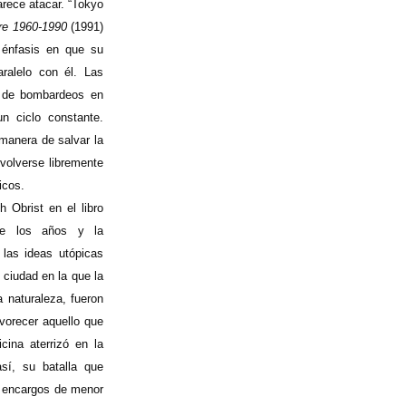
arece atacar. “Tokyo
ure 1960-1990
(1991)
 énfasis en que su
ralelo con él. Las
n de bombardeos en
n ciclo constante.
 manera de salvar la
nvolverse libremente
icos.
Obrist en el libro
e los años y la
 las ideas utópicas
ciudad en la que la
a naturaleza, fueron
avorecer aquello que
cina aterrizó en la
sí, su batalla que
n encargos de menor