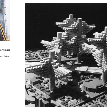
 Pritzker
ure Prize.