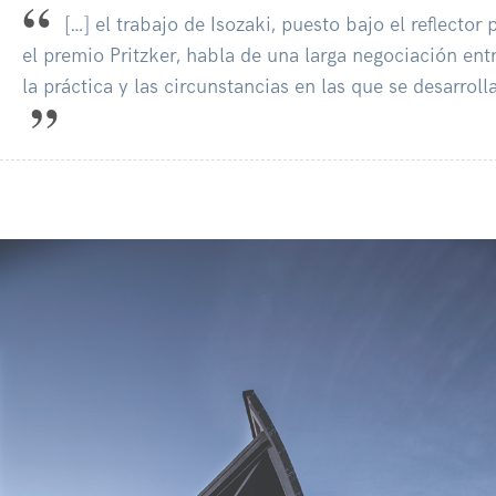
[…] el trabajo de Isozaki, puesto bajo el reflector 
el premio Pritzker, habla de una larga negociación ent
la práctica y las circunstancias en las que se desarrolla