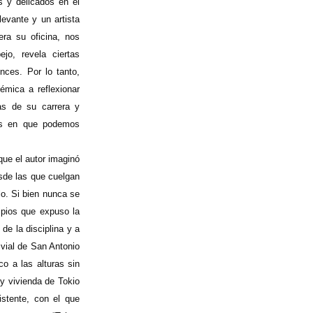
s y delicados en el
levante y un artista
era su oficina, nos
o, revela ciertas
nces. Por lo tanto,
émica a reflexionar
as de su carrera y
ras en que podemos
que el autor imaginó
sde las que cuelgan
o. Si bien nunca se
ipios que expuso la
 de la disciplina y a
r vial de San Antonio
co a las alturas sin
 y vivienda de Tokio
stente, con el que