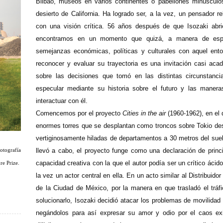
Bilbao, museos en varios continentes o pabellones minúsculo
desierto de California. Ha logrado ser, a la vez, un pensador re
con una visión crítica. 56 años después de que Isozaki abri
encontramos en un momento que quizá, a manera de espej
semejanzas económicas, políticas y culturales con aquel ento
reconocer y evaluar su trayectoria es una invitación casi acad
sobre las decisiones que tomó en las distintas circunstanci
especular mediante su historia sobre el futuro y las mane
interactuar con él.
Comencemos por el proyecto
Cities in the air
(1960-1962), en el 
enormes torres que se desplantan como troncos sobre Tokio de
vertiginosamente hiladas de departamentos a 30 metros del suel
llevó a cabo, el proyecto funge como una declaración de princ
otografía
capacidad creativa con la que el autor podía ser un crítico ácido
ure Prize.
la vez un actor central en ella. En un acto similar al Distribuido
de la Ciudad de México, por la manera en que trasladó el tráfi
solucionarlo, Isozaki decidió atacar los problemas de movilidad
negándolos para así expresar su amor y odio por el caos exi