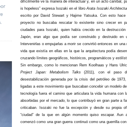
difícilmente ve la manera de interactuar y, en un acto caníbal, p
por
is hopeless” expresa Isozaki en el libro
Arata Isozaki Architect
re
escrito por David Stewart y Hajime Yatsuka. Con esto hace
.
proyecto no buscaba rescatar lo existente sino crecer en pa
ciudades para Isozaki, quien había crecido en la destrucció
Japón, eran algo que podía ser construido y destruido en u
Intervenirlas o empujarlas a morir se convirtió entonces en una
vida que existía en ellas en la que la arquitectura podía dese
cruzando límites geográficos, históricos, programáticos y estilíst
Sin embargo, como lo mencionan Rem Koolhaas y Hans Ulrich 
Project Japan: Metabolism Talks
(2011)
,
con el paso d
desestabilización generada por la crisis del petróleo de 1973,
ligadas a este movimiento que buscaban concebir un modelo de 
tecnología fuera el camino que articulara la vida humana con l
absorbidas por el mercado, lo que contribuyó en gran parte a f
criticaban. Isozaki no fue la excepción y desde su propia ofi
“ciudad” de la que en algún momento quiso escapar. Aun a
comenzó como una gran guerra continuó como una guerrilla co