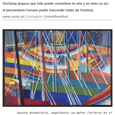
Duchamp propuso que todo puede convertirse en arte y en tanto es así,
el pensamiento humano puede trascender todas las fronteras.
www.mmk.art
|
Instagram
@mmkfrankfurt
Sascha Wiederhold,
Segelboote im Hafen (Veleros en el