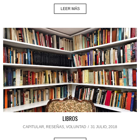
LEER MÁS
LIBROS
CAPITULAR
,
RESEÑAS
,
VOLUNTAD
/
31 JULIO, 2018