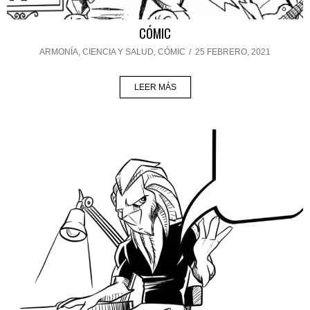
CÓMIC
ARMONÍA
,
CIENCIA Y SALUD
,
CÓMIC
/
25 FEBRERO, 2021
LEER MÁS