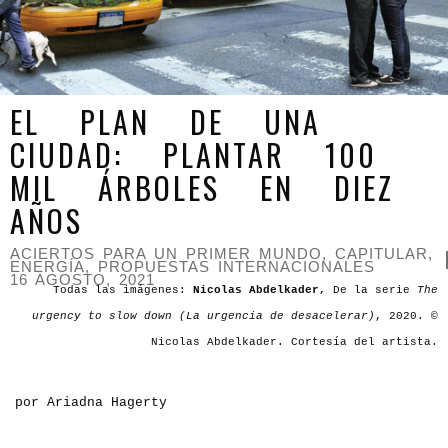
EL PLAN DE UNA
CIUDAD: PLANTAR 100
MIL ÁRBOLES EN DIEZ
AÑOS
ACIERTOS PARA UN PRIMER MUNDO
,
CAPITULAR
,
ENERGÍA
,
PROPUESTAS INTERNACIONALES
16 AGOSTO, 2021
Todas las imágenes:
Nicolas Abdelkader,
De la serie
The
urgency to slow down (La urgencia de desacelerar)
, 2020. ©
Nicolas Abdelkader. Cortesía del artista.
por Ariadna Hagerty