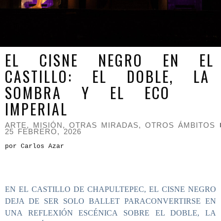
EL CISNE NEGRO EN EL
CASTILLO: EL DOBLE, LA
SOMBRA Y EL ECO
IMPERIAL
ARTE
,
MISIÓN
,
OTRAS MIRADAS, OTROS ÁMBITOS
25 FEBRERO, 2026
por Carlos Azar
EN EL CASTILLO DE CHAPULTEPEC, EL CISNE NEGRO
DEJA DE SER SOLO BALLET PARACONVERTIRSE EN
UNA REFLEXIÓN ESCÉNICA SOBRE EL DOBLE, LA