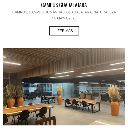
CAMPUS GUADALAJARA
CAMPUS
,
CAMPUS HUMANITAS
,
GUADALAJARA
,
NATURALEZA
/
8 MAYO, 2023
LEER MÁS