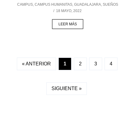
CAMPUS
,
CAMPUS HUMANITAS
,
GUADALAJARA
,
SUEÑOS
/
18 MAYO, 2022
LEER MÁS
« ANTERIOR
1
2
3
4
SIGUIENTE »