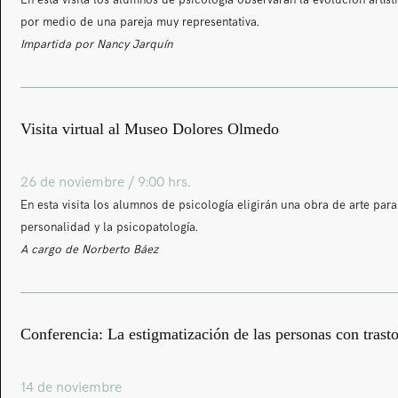
En esta visita los alumnos de psicología observarán la evolución artís
por medio de una pareja muy representativa.
Impartida por Nancy Jarquín
Visita virtual al Museo Dolores Olmedo
26 de noviembre / 9:00 hrs.
En esta visita los alumnos de psicología eligirán una obra de arte par
personalidad y la psicopatología.
A cargo de Norberto Báez
Conferencia: La estigmatización de las personas con trast
14 de noviembre