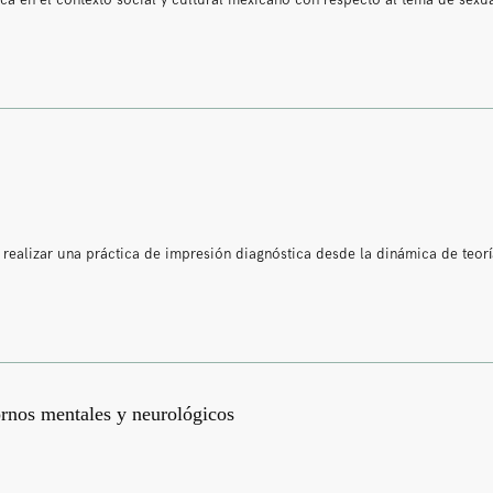
tica en el contexto social y cultural mexicano con respecto al tema de sex
a realizar una práctica de impresión diagnóstica desde la dinámica de teorí
ornos mentales y neurológicos