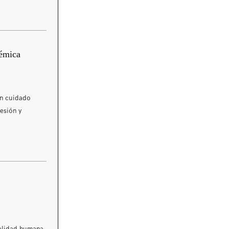
démica
un cuidado
esión y