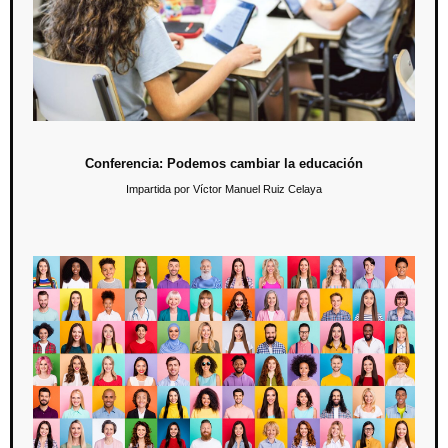
En esta conferencia se buscará explorar nuevas perspectivas,
enfoques y soluciones para abordar los desafíos existentes en la
educación y así, provocar un cambio positivo.
Conferencia: Podemos cambiar la educación
Impartida por Víctor Manuel Ruiz Celaya
Student´s Day: “Who inspires me”
22 de mayo / 10:00 hrs.
Con motivo del festejo del Día del estudiante, los alumnos de
licenciaturas de sistema escolarizado realizarán un juego de roles en
el que interpreten al personaje que los inspira para alcanzar sus