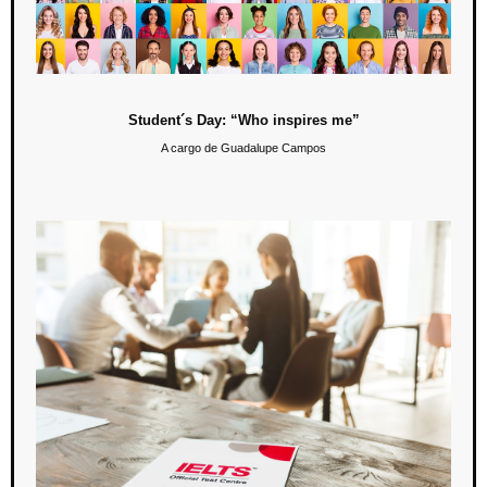
metas y ser mejores estudiantes.
Student´s Day: “Who inspires me”
A cargo de Guadalupe Campos
Conferencia: How to Prepare for IELTS Academic
Exam?
10 de junio / 10:00 hrs.
Los alumnos de sistema escolarizado aprenderán tips de estudio,
conocerán cómo pueden desarrollar destrezas y cómo prepararse
mejor para presentar el examen IELTS Academic.