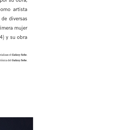
por su obra,
como artista
 de diversas
rimera mujer
04) y su obra
rializan el
Galaxy Soho
.
ctónica del
Galaxy Soho
.