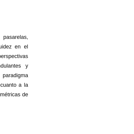
 pasarelas,
uidez en el
rspectivas
ndulantes y
n paradigma
 cuanto a la
ométricas de