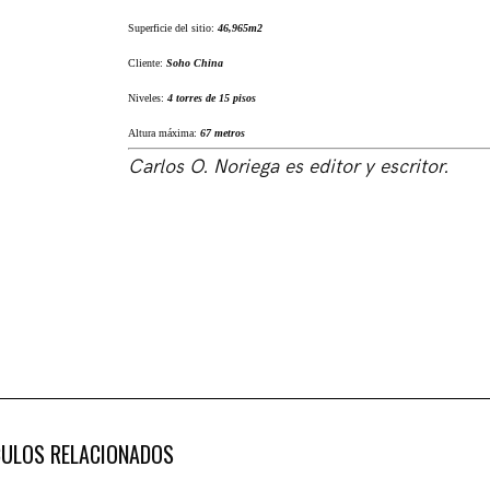
Superficie del sitio:
46,965m2
Cliente:
Soho China
Niveles:
4 torres de 15 pisos
Altura máxima:
67 metros
Carlos O. Noriega es editor y escritor.
CULOS RELACIONADOS