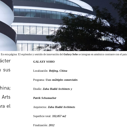
En esta página: El esplendor y sentido de innovación del
Galaxy Soho
se integran en armónico contraste con el pais
ácter
GALAXY SOHO
n sus
Localización:
Beijing, China
Programa:
Usos múltiples comerciales
hina;
Diseño:
Zaha Hadid Architects y
 Arts
Patrik Schumacher
ra el
Arquitectos:
Zaha Hadid Architects
Superficie total:
332,857 m2
Finalización:
2012