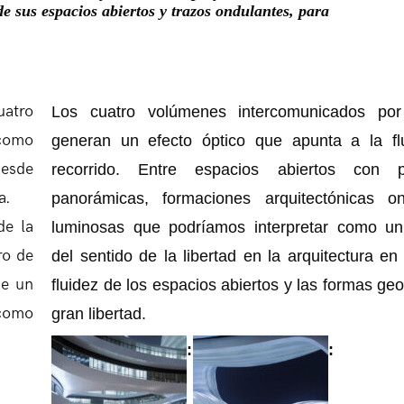
de sus espacios abiertos y trazos ondulantes, para
uatro
Los cuatro volúmenes intercomunicados por
 como
generan un efecto óptico que apunta a la fl
desde
recorrido. Entre espacios abiertos con pe
a.
panorámicas, formaciones arquitectónicas o
de la
luminosas que podríamos interpretar como u
ro de
del sentido de la libertad en la arquitectura en
de un
fluidez de los espacios abiertos y las formas ge
 como
gran libertad.