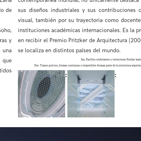
 Zaha
contemporánea mundial, no únicamente destaca 
do de
sus diseños industriales y sus contribuciones 
visual, también por su trayectoria como docente
Soho,
instituciones académicas internacionales. Es la p
ras y
en recibir el Premio Pritzker de Arquitectura (20
o una
se localiza en distintos países del mundo.
s que
Izq. Pasillos ondulantes y estructuras fluidas mate
Der. Trazos pulcros, formas continuas e irrepetibles forman parte de la estructura arquite
tidos