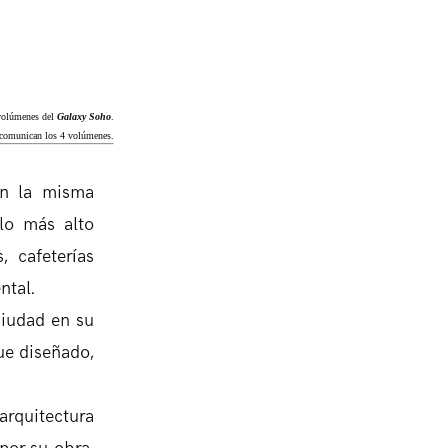
 volúmenes del
Galaxy Soho
.
e comunican los 4 volúmenes.
con la misma
 lo más alto
, cafeterías
ntal.
 ciudad en su
ue diseñado,
arquitectura