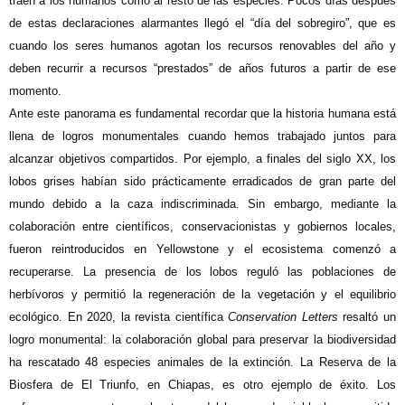
traen a los humanos como al resto de las especies. Pocos días después
de estas declaraciones alarmantes llegó el “día del sobregiro”, que es
cuando los seres humanos agotan los recursos renovables del año y
deben recurrir a recursos “prestados” de años futuros a partir de ese
momento.
Ante este panorama es fundamental recordar que la historia humana está
llena de logros monumentales cuando hemos trabajado juntos para
alcanzar objetivos compartidos. Por ejemplo, a finales del siglo XX, los
lobos grises habían sido prácticamente erradicados de gran parte del
mundo debido a la caza indiscriminada. Sin embargo, mediante la
colaboración entre científicos, conservacionistas y gobiernos locales,
fueron reintroducidos en Yellowstone y el ecosistema comenzó a
recuperarse. La presencia de los lobos reguló las poblaciones de
herbívoros y permitió la regeneración de la vegetación y el equilibrio
ecológico. En 2020, la revista científica
Conservation Letters
resaltó un
logro monumental: la colaboración global para preservar la biodiversidad
ha rescatado 48 especies animales de la extinción. La Reserva de la
Biosfera de El Triunfo, en Chiapas, es otro ejemplo de éxito. Los