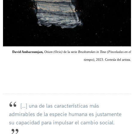
David Ambarzumjan,
Otium
(Ocio)
de la serie
Brushstrokes in Time (Pinceladas en el
tiempo),
2023. Cortesía del artista.
[…] una de las características más
admirables de la especie humana es justamente
su capacidad para impulsar el cambio social.