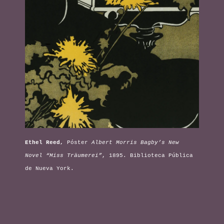
Ethel Reed,
Póster
Albert Morris Bagby’s New
Novel “Miss Träumerei”
, 1895. Biblioteca Pública
de Nueva York.