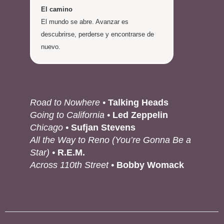
El camino
El mundo se abre. Avanzar es
descubrirse, perderse y encontrarse de
nuevo.
Road to Nowhere •
Talking Heads
Going to California •
Led Zeppelin
Chicago •
Sufjan Stevens
All the Way to Reno (You’re Gonna Be a
Star) •
R.E.M.
Across 110th Street •
Bobby Womack