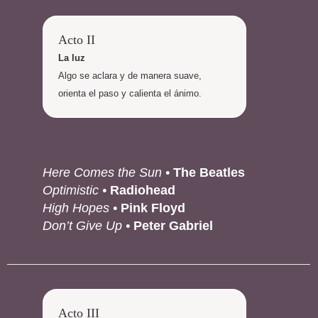
Acto II
La luz
Algo se aclara y de manera suave,
orienta el paso y calienta el ánimo.
Here Comes the Sun •
The Beatles
Optimistic •
Radiohead
High Hopes •
Pink Floyd
Don’t Give Up •
Peter Gabriel
Acto III