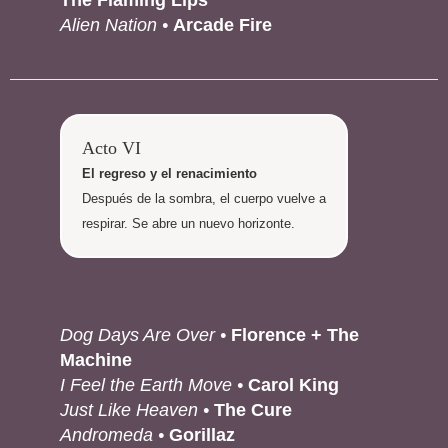
The Flaming Lips
Alien Nation •
Arcade Fire
Acto VI
El regreso y el renacimiento
Después de la sombra, el cuerpo vuelve a
respirar. Se abre un nuevo horizonte.
Dog Days Are Over •
Florence + The
Machine
I Feel the Earth Move •
Carol King
Just Like Heaven •
The Cure
Andromeda •
Gorillaz