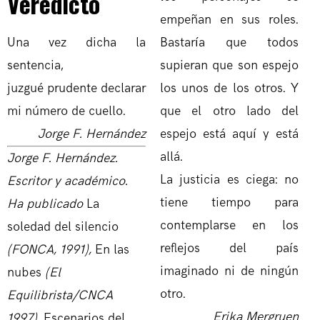
Veredicto
empeñan en sus roles.
Una vez dicha la
Bastaría que todos
sentencia,
supieran que son espejo
juzgué prudente declarar
los unos de los otros. Y
mi número de cuello.
que el otro lado del
Jorge F. Hernández
espejo está aquí y está
allá.
Jorge F. Hernández.
La justicia es ciega: no
Escritor y académico.
tiene tiempo para
Ha publicado
La
contemplarse en los
soledad del silencio
reflejos del país
(FONCA, 1991),
En las
imaginado ni de ningún
nubes
(El
otro.
Equilibrista/CNCA
Erika Mergruen
1997),
Escenarios del