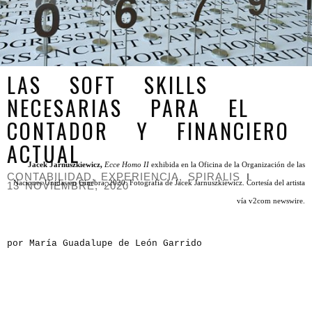
LAS SOFT SKILLS
NECESARIAS PARA EL
CONTADOR Y FINANCIERO
ACTUAL
Jacek Jarnuszkiewicz,
Ecce Homo II
exhibida en la Oficina de la Organización de las
CONTABILIDAD
,
EXPERIENCIA
,
SPIRALIS
Naciones Unidas en Ginebra, 2020. Fotografía de Jacek Jarnuszkiewicz. Cortesía del artista
13 NOVIEMBRE, 2020
vía v2com newswire.
por María Guadalupe de León Garrido