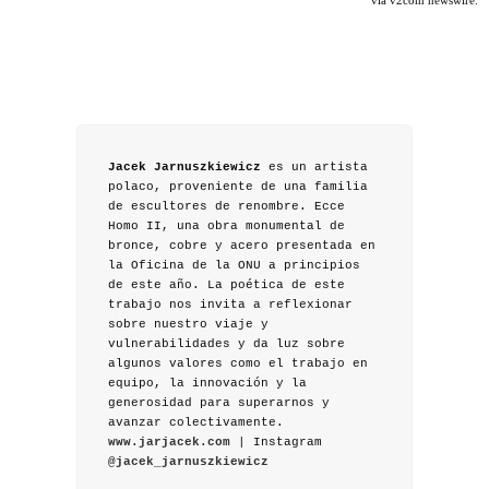
vía v2com newswire.
Jacek Jarnuszkiewicz
es un artista
polaco, proveniente de una familia
de escultores de renombre. Ecce
Homo II, una obra monumental de
bronce, cobre y acero presentada en
la Oficina de la ONU a principios
de este año. La poética de este
trabajo nos invita a reflexionar
sobre nuestro viaje y
vulnerabilidades y da luz sobre
algunos valores como el trabajo en
equipo, la innovación y la
generosidad para superarnos y
avanzar colectivamente.
www.jarjacek.com
| Instagram
@jacek_jarnuszkiewicz