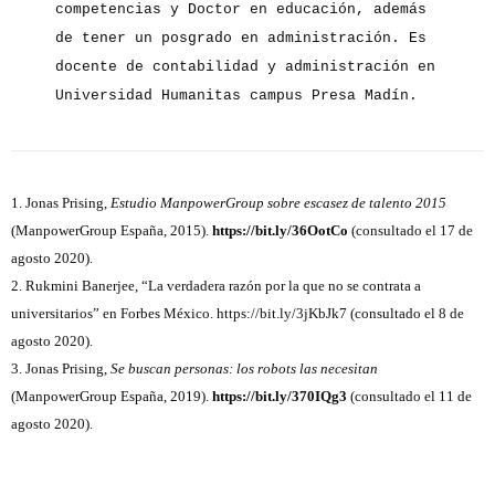
competencias y Doctor en educación, además
de tener un posgrado en administración. Es
docente de contabilidad y administración en
Universidad Humanitas campus Presa Madín.
1. Jonas Prising,
Estudio ManpowerGroup sobre escasez de talento 2015
(ManpowerGroup España, 2015).
https://bit.ly/36OotCo
(consultado el 17 de
agosto 2020).
2. Rukmini Banerjee, “La verdadera razón por la que no se contrata a
universitarios” en Forbes México. https://bit.ly/3jKbJk7 (consultado el 8 de
agosto 2020).
3. Jonas Prising,
Se buscan personas: los robots las necesitan
(ManpowerGroup España, 2019).
https://bit.ly/370IQg3
(consultado el 11 de
agosto 2020).