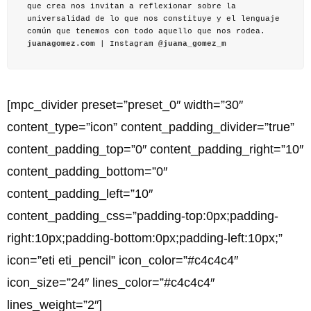
que crea nos invitan a reflexionar sobre la
universalidad de lo que nos constituye y el lenguaje
común que tenemos con todo aquello que nos rodea.
juanagomez.com
| Instagram
@juana_gomez_m
[mpc_divider preset=”preset_0″ width=”30″
content_type=”icon” content_padding_divider=”true”
content_padding_top=”0″ content_padding_right=”10″
content_padding_bottom=”0″
content_padding_left=”10″
content_padding_css=”padding-top:0px;padding-
right:10px;padding-bottom:0px;padding-left:10px;”
icon=”eti eti_pencil” icon_color=”#c4c4c4″
icon_size=”24″ lines_color=”#c4c4c4″
lines_weight=”2″]