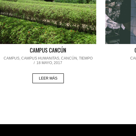
CAMPUS CANCÚN
CAMPUS
,
CAMPUS HUMANITAS
,
CANCÚN
,
TIEMPO
CA
/
18 MAYO, 2017
LEER MÁS