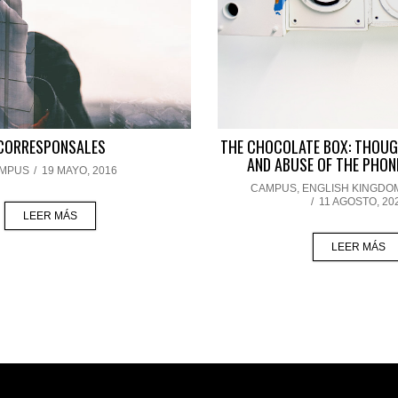
CORRESPONSALES
THE CHOCOLATE BOX: THOUG
AND ABUSE OF THE PHO
MPUS
/
19 MAYO, 2016
CAMPUS
,
ENGLISH KINGDO
/
11 AGOSTO, 20
LEER MÁS
LEER MÁS