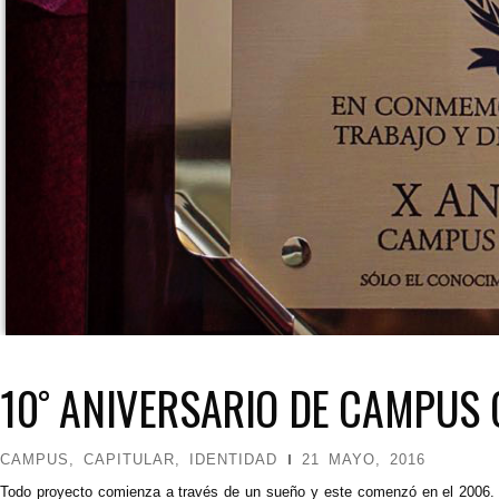
10˚ ANIVERSARIO DE CAMPUS
CAMPUS
,
CAPITULAR
,
IDENTIDAD
21 MAYO, 2016
Todo proyecto comienza a través de un sueño y este comenzó en el 2006.