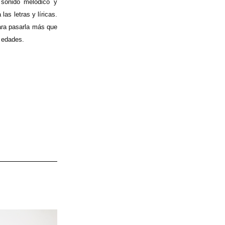
 sonido melódico y
as letras y líricas.
ara pasarla más que
s edades.