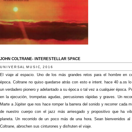
JOHN COLTRANE- INTERESTELLAR SPACE
U N I V E R S A L M U S I C,
2 0 1 6
El viaje al espacio. Uno de los más grandes retos para el hombre en cu
época. Coltrane no quiso quedarse atrás con esto e intent. hace 40 a.os lo
un verdadero pionero y adelantado a su época o tal vez a cualquier época. P
en la ejecución, trompetas agudas, percusiones rápidas y graves. Un recor
Marte a Júpiter que nos hace romper la barrera del sonido y recorrer cada m
de nuestro cuerpo con el jazz más arriesgado y propositivo que ha vib
planeta. Un recorrido de un poco más de una hora. Sean bienvenidos al 
Coltrane, abrochen sus cinturones y disfruten el viaje.