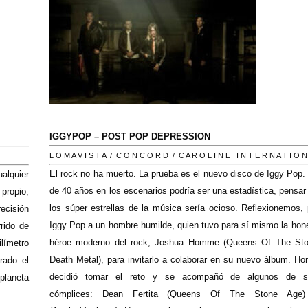
IGGYPOP
– POST POP
DEPRESSION
L O M A V I S T A / C O N C O R D
/ C A R O L I N E
I N T E R N A T I O N
El rock no ha muerto. La prueba es el nuevo disco de Iggy Pop.
alquier
de 40 años en los escenarios podría ser una estadística, pensa
 propio,
los súper estrellas de la música sería ocioso. Reflexionemos
recisión
Iggy Pop a un hombre humilde, quien tuvo para sí mismo la hone
rido de
héroe moderno del rock, Joshua Homme (Queens Of The Sto
ilímetro
Death Metal), para invitarlo a colaborar en su nuevo álbum. H
rado el
decidió tomar el reto y se acompañó de algunos de 
planeta
cómplices: Dean Fertita (Queens Of The Stone Age)