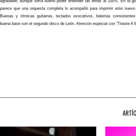
agradable, aunque sería bueno poder entender las letras al 100%. En la gr
parece que una orquesta completa lo acompañó para imprimir este nuevo
Buenas y rítmicas guitarras, teclados evocativos, baterías consistente
buena base son el segundo disco de León. Atención especial con “Tiraste A M
ARTÍ