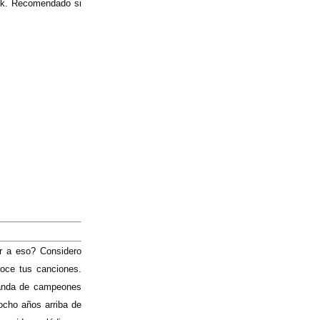
ock. Recomendado si
r a eso? Considero
oce tus canciones.
banda de campeones
ocho años arriba de