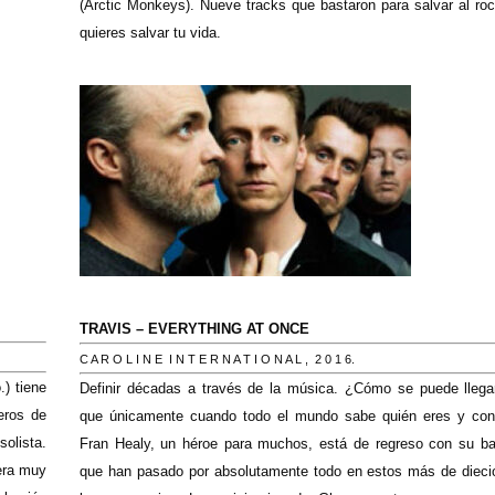
(Arctic Monkeys). Nueve tracks que bastaron para salvar al r
quieres salvar tu vida.
TRAVIS – EVERYTHING AT ONCE
C A R O L I N E I N T E R N A T I O N A L ,
2 0 1 6.
) tiene
Definir décadas a través de la música. ¿Cómo se puede llega
eros de
que únicamente cuando todo el mundo sabe quién eres y con
olista.
Fran Healy, un héroe para muchos, está de regreso con su 
era muy
que han pasado por absolutamente todo en estos más de dieci