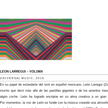
LEON LARREGUI – VOLUMA
U N I V E R S A L M U S I C , 2 0 1 6.
En su papel de estandarte del rock en español mexicano, León Larregui (Zo.
mucho que decir más allá de las pastillas gigantes o de los asientos tras
algún coche. León ha logrado encriptar en su alma creativa a un gran s
Por momentos, la voz de León se funde con la música creando una atmosf