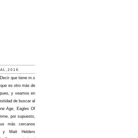
 A L
,
2 0 1 6.
 Decir que tiene m.s
r que es otro más de
, pues, y veamos en
stidad de buscar al
ne Age, Eagles Of
omme, por supuesto,
sus más cercanos
 y Matt Helders