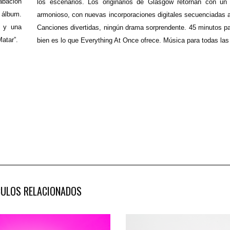
abación
los escenarios. Los originarios de Glasgow retornan con un
 álbum.
armonioso, con nuevas incorporaciones digitales secuenciadas a l
s y una
Canciones divertidas, ningún drama sorprendente. 45 minutos p
atar”.
bien es lo que Everything At Once ofrece. Música para todas la
CULOS RELACIONADOS