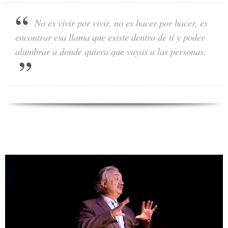
No es vivir por vivir, no es hacer por hacer, es
encontrar esa llama que existe dentro de ti y poder
alumbrar a donde quiera que vayas a las personas.