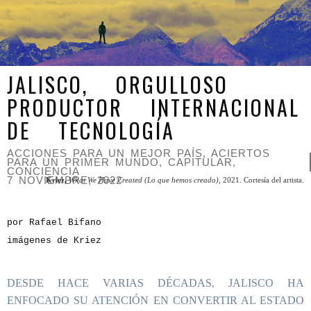
JALISCO, ORGULLOSO
PRODUCTOR INTERNACIONAL
DE TECNOLOGÍA
ACCIONES PARA UN MEJOR PAÍS
,
ACIERTOS
PARA UN PRIMER MUNDO
,
CAPITULAR
,
CONCIENCIA
7 NOVIEMBRE, 2022
Kriez,
What We Have Created (Lo que hemos creado),
2021. Cortesía del artista.
por Rafael Bifano
imágenes de Kriez
DESDE HACE VARIAS DÉCADAS, JALISCO HA
ENFOCADO SU ATENCIÓN EN CONVERTIR AL ESTADO