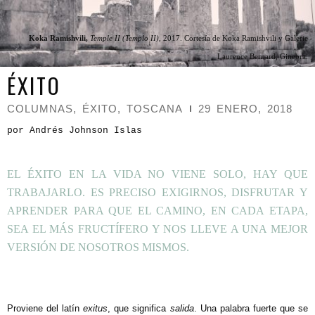
Koka Ramishvili,
Temple II (Templo II)
, 2017. Cortesía de Koka Ramishvili y Galerie
Laurence Bernard, Ginebra.
ÉXITO
COLUMNAS
,
ÉXITO
,
TOSCANA
29 ENERO, 2018
por Andrés Johnson Islas
EL ÉXITO EN LA VIDA NO VIENE SOLO, HAY QUE
TRABAJARLO. ES PRECISO EXIGIRNOS, DISFRUTAR Y
APRENDER PARA QUE EL CAMINO, EN CADA ETAPA,
SEA EL MÁS FRUCTÍFERO Y NOS LLEVE A UNA MEJOR
VERSIÓN DE NOSOTROS MISMOS.
P
roviene del latín
exitus
, que significa
salida
. Una palabra fuerte que se