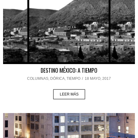
DESTINO MÉXICO: A TIEMPO
COLUMNAS
,
DÓRICA
,
TIEMPO
/
18 MAYO, 2017
LEER MÁS