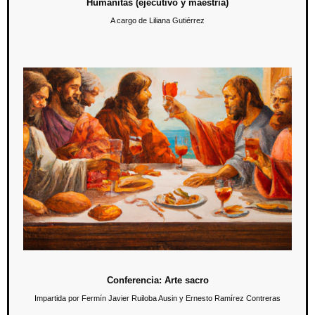
Humanitas (ejecutivo y maestría)
A cargo de Liliana Gutiérrez
Conferencia: Arte sacro
7 de mayo / 11:00 hrs.
En esta conferencia los alumnos aprenderán acerca del desarrollo del
arte sacro en México, como una expresión artística de gran
importancia.
Conferencia: Arte sacro
Impartida por Fermín Javier Ruiloba Ausin y Ernesto Ramírez Contreras