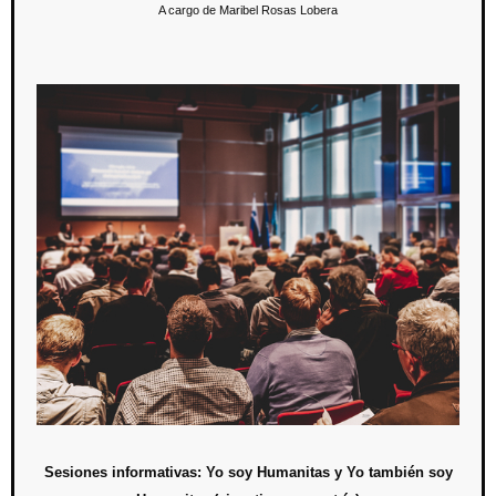
A cargo de Maribel Rosas Lobera
Sesiones informativas: Yo soy Humanitas y Yo
también soy Humanitas (ejecutivo y maestría)
El 24 y 25 de abril los alumnos de primer ingreso del modelo
escolarizado y los alumnos de primer ingreso del modelo ejecutivo y
de maestría, respectivamente, conocieron el valor de pertenecer a la
comunidad estudiantil de nuestra Universidad, con la intención de
fortalecer su sentido de identidad y de conocer los procesos
administrativos, académicos y demás.
Sesiones informativas: Yo soy Humanitas y Yo también soy