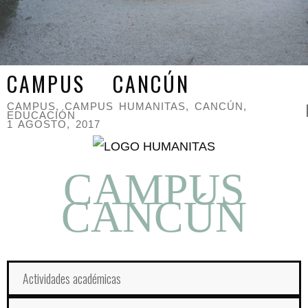
CAMPUS CANCÚN
CAMPUS
,
CAMPUS HUMANITAS
,
CANCÚN
,
EDUCACIÓN
1 AGOSTO, 2017
CAMPUS
CANCÚN
Actividades académicas