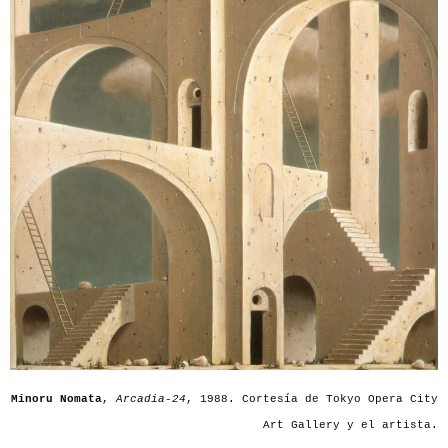
Minoru Nomata
,
Arcadia-24
, 1988. Cortesía de Tokyo Opera City
Art Gallery y el artista.